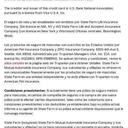
The creditor and issuer of this credit card is U.S. Bank National Association,
pursuant to a license from Visa U.S.A. Inc.
El seguro de vida y las anualidades son emitidos por State Farm Life Insurance
Company. (Sin licencia en MA, NY y WI) State Farm Life and Accident Assurance
Company (con licencia en New York y Wisconsin) Oficinas centrales, Bloomington,
Illinois.
Los productos de seguro de mascotas son suscritos en los Estados Unidos por
American Pet Insurance Company y ZPIC Insurance Company, 6100-4th Ave S,
Seattle, WA 98108. Administrado por Trupanion Managers USA, Inc. (CA: con
licencia No. 0G22803, NPN 9588590). Se aplican términos y condiciones, revise la
póliza completa
en la página web de Trupanion para obtener detalles. State Farm
Mutual Automobile Insurance Company, sus subsidiarias y afiliadas no ofrecen ni
son responsables financieramente por los productos de seguro de mascotas.
State Farm es una entidad independiente y no está afiliada con Trupanion ni con
American Pet Insurance.
Condiciones preexistentes:
Si actualmente tiene una póliza de seguro médico
para mascotas, el cambio de compañía de seguros o la compra de una nueva
póliza podría afectar ciertas disposiciones, tales como las coberturas para
condiciones preexistentes o los deducibles ya establecidos bajo su póliza actual.
Informe a su agente de State Farm si su póliza actual contiene disposiciones que le
convenga mantener.
State Farm (incluyendo State Farm Mutual Automobile Insurance Company y sus
subsidiarias y afiliadas) no se hace responsable y no respalda ni aprueba, implícita