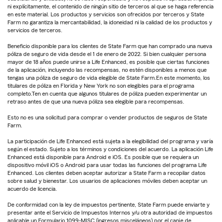
ni explícitamente, el contenido de ningún sitio de terceros al que se haga referencia
en este material. Los productos y servicios son ofrecidos por terceros y State
Farm no garantiza la mercantabilidad, la idoneidad ni la calidad de los productos y
servicios de terceros.
Beneficio disponible para los clientes de State Farm que han comprado una nueva
póliza de seguro de vida desde el 1 de enero de 2022. Si bien cualquier persona
mayor de 18 años puede unirse a Life Enhanced, es posible que ciertas funciones
de la aplicación, incluyendo las recompensas, no estén disponibles a menos que
tengas una póliza de seguro de vida elegible de State Farm.En este momento, los
titulares de póliza en Florida y New York no son elegibles para el programa
completo.Ten en cuenta que algunos titulares de póliza pueden experimentar un
retraso antes de que una nueva póliza sea elegible para recompensas.
Esto no es una solicitud para comprar o vender productos de seguros de State
Farm.
La participación de Life Enhanced está sujeta a la elegibilidad del programa y varía
según el estado. Sujeto a los términos y condiciones del acuerdo. La aplicación Life
Enhanced está disponible para Android e iOS. Es posible que se requiera un
dispositivo móvil iOS o Android para usar todas las funciones del programa Life
Enhanced. Los clientes deben aceptar autorizar a State Farm a recopilar datos
sobre salud y bienestar. Los usuarios de aplicaciones móviles deben aceptar un
acuerdo de licencia.
De conformidad con la ley de impuestos pertinente, State Farm puede enviarte y
presentar ante el Servicio de Impuestos Internos y/u otra autoridad de impuestos
aplicable un Formulario 1099-MISC (ingresos misceláneos) por el canje de