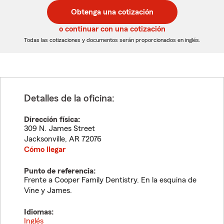
postal
postal
Obtenga una cotización
de
de
5
5
o continuar con una cotización
dígitos
dígitos
Todas las cotizaciones y documentos serán proporcionados en inglés.
Detalles de la oficina:
Dirección física:
309 N. James Street
Jacksonville
,
AR
72076
Cómo llegar
Punto de referencia:
Frente a Cooper Family Dentistry. En la esquina de
Vine y James.
Idiomas:
Inglés