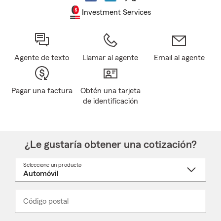
Investment Services
Agente de texto
Llamar al agente
Email al agente
Pagar una factura
Obtén una tarjeta
de identificación
¿Le gustaría obtener una cotización?
Seleccione un producto
Seleccione
un
nombre
de
producto
del
Código postal
Ingresa
Ingresa
_____
menú
un
un
desplegable
código
código