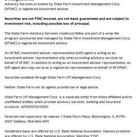
Advisory Services provided by State Farm Investment Management Corp.
(SFIMC), a registered investment adviser.
Securities are not FDIC insured, are not bank guaranteed and are subject to
investment risk, including possible loss of principal.
The State Farm Advisory Services model portfolios are part of a wrap fee
program sponsored and managed by State Farm Investment Management Corp.
(SFIMC) a registered investment advisor.
An SFIMC investment adviser representative (IAR) agent is acting as an
investment adviser representative only when providing advisory services on
behalf of SFIMC. In addition to acting as an investment adviser representative, an
IAR agent also may serve as a registered representative on behalf of SFVPMC.
Securities available through State Farm VP Management Corp.
Neither State Farm nor its agents provide tax or legal advice.
State Farm VP Management Corp. is a separate entity from those affiliated and/or
unaffiliated entities which provide advisory services, banking and insurance
products. AP2025/02/0260
Dirección del supervisor de valores: 1 State Farm Plaza, Bloomington, IL 61710-
0001 Teléfono: 504-840-4911
Installment loans are offered by U.S. Bank National Association. Deposit products
are offered by U.S. Bank National Association. Member FDIC.